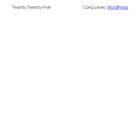
Twenty Twenty-Five
Conçu avec
WordPress