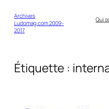
Aller
au
Archives
Qui 
contenu
Ludomag.com 2009-
2017
Étiquette :
intern