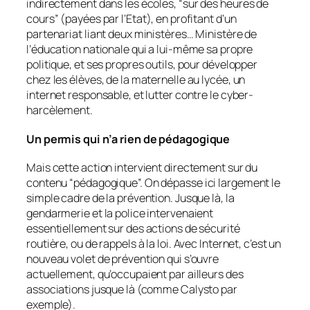
indirectement dans les écoles, “
sur des heures de
cours
” (payées par l’Etat), en profitant d’un
partenariat liant deux ministères… Ministère de
l’éducation nationale qui a lui-même sa propre
politique, et ses propres outils, pour développer
chez les élèves, de la maternelle au lycée, un
internet responsable, et lutter contre le cyber-
harcèlement.
Un permis qui n’a rien de pédagogique
Mais cette action intervient directement sur du
contenu “
pédagogique
”. On dépasse ici largement le
simple cadre de la prévention. Jusque là, la
gendarmerie et la police intervenaient
essentiellement sur des actions de sécurité
routière, ou de rappels à la loi. Avec Internet, c’est un
nouveau volet de prévention qui s’ouvre
actuellement, qu’occupaient par ailleurs des
associations jusque là (comme Calysto par
exemple).