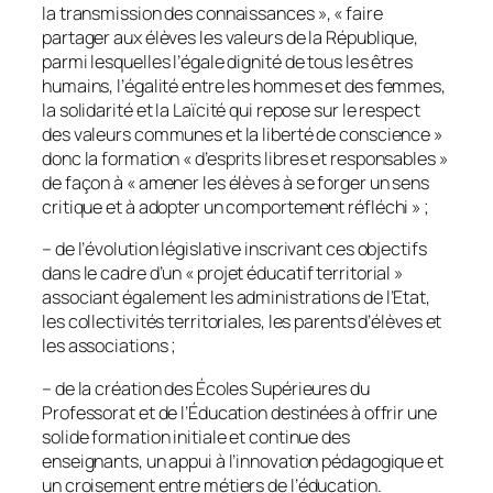
la transmission des connaissances
», « faire
partager aux élèves les valeurs de la République,
parmi lesquelles l’égale dignité de tous les êtres
humains, l’égalité entre les hommes et des femmes,
la solidarité et la Laïcité qui repose sur le respect
des valeurs communes et la liberté de conscience »
donc la formation «
d’esprits libres et responsables
»
de façon à « amener les élèves à se forger un sens
critique et à adopter un comportement réfléchi » ;
– de l’évolution législative inscrivant ces objectifs
dans le cadre d’un «
projet éducatif territorial
»
associant également les administrations de l’Etat,
les collectivités territoriales, les parents d’élèves et
les associations ;
– de la création des Écoles Supérieures du
Professorat et de l’Éducation destinées à offrir une
solide formation initiale et continue des
enseignants, un appui à l’innovation pédagogique et
un croisement entre métiers de l’éducation.