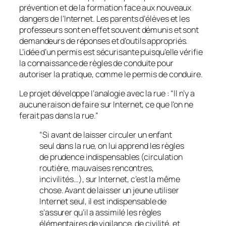
prévention et de la formation face aux nouveaux
dangers de l’Internet. Les parents d’élèves et les
professeurs sont en effet souvent démunis et sont
demandeurs de réponses et d’outils appropriés.
L’idée d’un permis est sécurisante puisqu’elle vérifie
la connaissance de règles de conduite pour
autoriser la pratique, comme le permis de conduire.
Le projet développe l’analogie avec la rue : “
Il n’y a
aucune raison de faire sur Internet, ce que l’on ne
ferait pas dans la rue
.”
“Si avant de laisser circuler un enfant
seul dans la rue, on lui apprend les règles
de prudence indispensables (circulation
routière, mauvaises rencontres,
incivilités…), sur Internet, c’est la même
chose. Avant de laisser un jeune utiliser
Internet seul, il est indispensable de
s’assurer qu’il a assimilé les règles
élémentaires de vigilance, de civilité, et