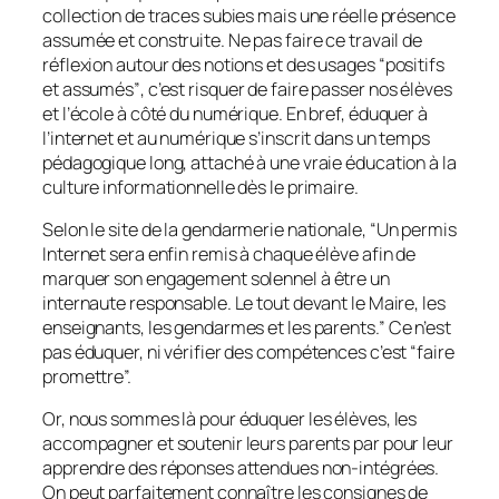
collection de traces subies mais une réelle présence
assumée et construite. Ne pas faire ce travail de
réflexion autour des notions et des usages “
positifs
et assumés”
, c’est risquer de faire passer nos élèves
et l’école à côté du numérique. En bref, éduquer à
l’internet et au numérique s’inscrit dans un temps
pédagogique long, attaché à une vraie éducation à la
culture informationnelle dès le primaire.
Selon le site de la gendarmerie nationale, “
Un permis
Internet sera enfin remis à chaque élève
afin de
marquer son engagement solennel à être un
internaute responsable. Le tout devant le Maire, les
enseignants, les gendarmes et les parents
.” Ce n’est
pas éduquer, ni vérifier des compétences c’est “
faire
promettre
”.
Or, nous sommes là pour éduquer les élèves, les
accompagner et soutenir leurs parents par pour leur
apprendre des réponses attendues non-intégrées.
On peut parfaitement connaître les consignes de