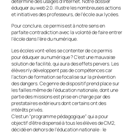
déterminé des usages d’Internet. Notre dossier
éduquer au web 2.0. illustre les nombreuses actions
et initiatives des professeurs, de l’école aux lycées.
Pour conclure, ce permis est à notre sens en
parfaite contradiction avec la volonté de faire entrer
l’école dans l’ère du numérique.
Les écoles vont-elles se contenter de ce permis
pour éduquer au numérique ? C’est une mauvaise
solution de facilité, qui aura des effets pervers. Les
élèves n’y développent pas de compétences car
l’action de formation se focalise sur la prévention
des dangers. Ce genre de dispositif prend place sur
les failles même de l’éducation nationale, dont une
partie des missions est prise en charge par des
prestataires extérieurs dont certains ont des
intérêts privés.
C’est un “
programme pédagogique
” qui a pour
objectif d’être dispensé à tous les élèves de CM2,
décidé en dehors de l’éducation nationale : le