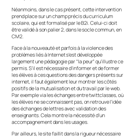
Néanmoins, dans le cas présent, cette intervention
prend place sur un champ précis du curriculum
scolaire, qui est formalisé par le B2i. Celui-ci doit
être validé à son palier 2, dans le socle commun, en
CM2.
Face à la nouveauté et parfois à la violence des
problèmes liés à Internet s’est développée
largement une pédagogie par “
la peur
” qu’illustre ce
permis. S’il est nécessaire d’informer et de former
les élèves à ces questions des dangers présents sur
internet, il faut également leur montrer les côtés
positifs de la mutualisation et du travail par le web.
Par exemple via les échanges entre twittclasses, où
les élèves ne se connaissent pas, on retrouve l’idée
des échanges de lettres avec validation des
enseignants. Cela montre la nécessité d’un
accompagnement dans les usages.
Par ailleurs, le site faillit dans la rigueur nécessaire