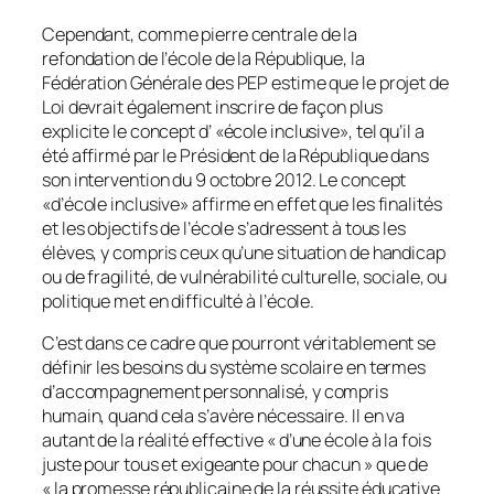
Cependant, comme pierre centrale de la
refondation de l’école de la République, la
Fédération Générale des PEP estime que le projet de
Loi devrait également inscrire de façon plus
explicite le concept d’ «
école inclusive
», tel qu’il a
été affirmé par le Président de la République dans
son intervention du 9 octobre 2012. Le concept
«
d’école inclusive
» affirme en effet que les finalités
et les objectifs de l’école s’adressent à tous les
élèves, y compris ceux qu’une situation de handicap
ou de fragilité, de vulnérabilité culturelle, sociale, ou
politique met en difficulté à l’école.
C’est dans ce cadre que pourront véritablement se
définir les besoins du système scolaire en termes
d’accompagnement personnalisé, y compris
humain, quand cela s’avère nécessaire. Il en va
autant de la réalité effective «
d’une école à la fois
juste pour tous et exigeante pour chacun
» que de
«
la promesse républicaine de la réussite éducative