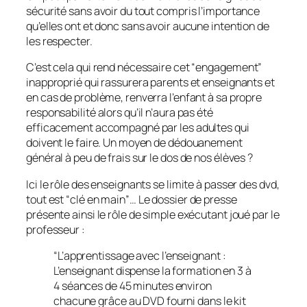
sécurité sans avoir du tout compris l’importance
qu’elles ont et donc sans avoir aucune intention de
les respecter.
C’est cela qui rend nécessaire cet “
engagement
”
inapproprié qui rassurera parents et enseignants et
en cas de problème, renverra l’enfant à sa propre
responsabilité alors qu’il n’aura pas été
efficacement accompagné par les adultes qui
doivent le faire. Un moyen de dédouanement
général à peu de frais sur le dos de nos élèves ?
Ici le rôle des enseignants se limite à passer des dvd,
tout est “
clé en main
”… Le dossier de presse
présente ainsi le rôle de simple exécutant joué par le
professeur :
“
L’apprentissage avec l’enseignant :
L’enseignant dispense la formation en 3 à
4 séances de 45 minutes environ
chacune grâce au DVD fourni dans le kit