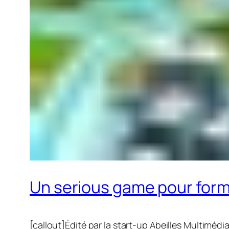
Un serious game pour form
[callout]Édité par la start-up Abeilles Multiméd