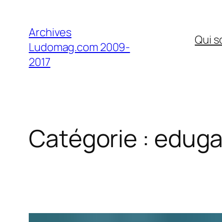
Aller
au
Archives
Qui 
contenu
Ludomag.com 2009-
2017
Catégorie :
edug