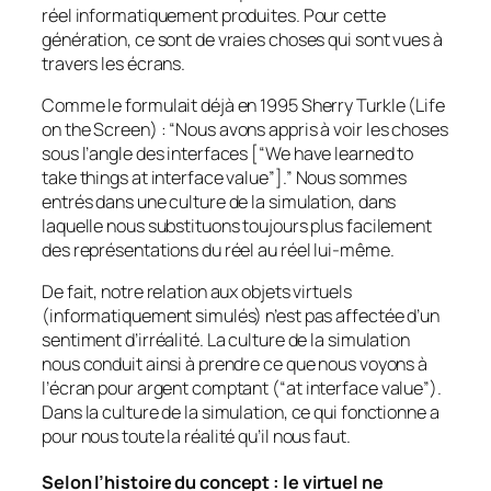
réel informatiquement produites. Pour cette
génération, ce sont de vraies choses qui sont vues à
travers les écrans.
Comme le formulait déjà en 1995 Sherry Turkle (
Life
on the Screen
) : “
Nous avons appris à voir les choses
sous l’angle des interfaces
[“
We have learned to
take things at interface value
”].” Nous sommes
entrés dans une culture de la simulation, dans
laquelle nous substituons toujours plus facilement
des représentations du réel au réel lui-même.
De fait, notre relation aux objets virtuels
(informatiquement simulés) n’est pas affectée d’un
sentiment d’irréalité. La culture de la simulation
nous conduit ainsi à prendre ce que nous voyons à
l’écran pour argent comptant (“
at interface value
”).
Dans la culture de la simulation, ce qui fonctionne a
pour nous toute la réalité qu’il nous faut.
Selon l’histoire du concept : le virtuel ne