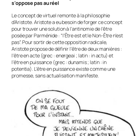
s’oppose pas au réel
Le concept de virtuel remonte à la philosophie
d’Aristote. Aristote a eu besoin de forger ce concept
pour trouver une solution à l’antinomie de l’être
posée par Parménide : “
l’Être est et le Non-Être n’est
pas
”. Pour sortir de cette opposition radicale,
Aristote propose de définir l’être de deux manières :
l’être en acte (grec :
energeai
; latin :
in actu
) et
l’être en puissance (grec :
dunamis
; latin :
in
potentia
). L’être en puissance existe comme une
promesse, sans actualisation manifeste.