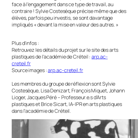
face à l’engagement dans ce type de travail, au
contraire ! Sylvie Costesèque précise même que des
élèves, parfois peu investis, se sont davantage
impliqués «
devant la mise en valeur des autres
. »
Plus d’infos :
Retrouvez les détails du projet sur le site des arts
plastiques de l’académie de Créteil :
arp.ac-
creteil.fr
Source images :
arp.ac-creteil.fr
Les membres du groupe de réflexion sont Sylvie
Costesèque, Lisa Denizart, François Miquet, Johann
Lioger, Jacques Péré – Professeur.e.s d’Arts
plastiques et Brice Sicart, IA-IPR en arts plastiques
dans l’académie de Créteil.