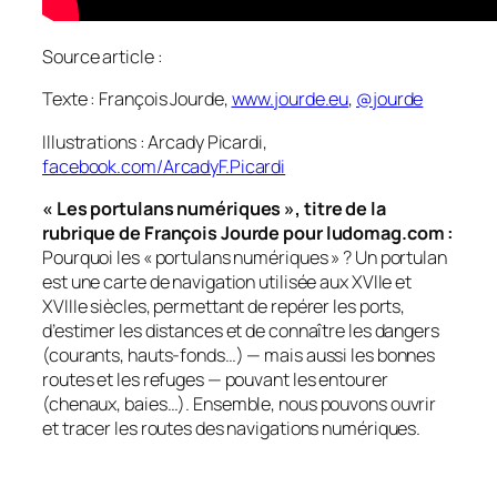
Source article :
Texte : François Jourde,
www.jourde.eu
,
@jourde
Illustrations : Arcady Picardi,
facebook.com/ArcadyF.Picardi
« Les portulans numériques », titre de la
rubrique de François Jourde pour ludomag.com :
Pourquoi les « portulans numériques » ? Un portulan
est une carte de navigation utilisée aux XVIIe et
XVIIIe siècles, permettant de repérer les ports,
d’estimer les distances et de connaître les dangers
(courants, hauts-fonds…) — mais aussi les bonnes
routes et les refuges — pouvant les entourer
(chenaux, baies…). Ensemble, nous pouvons ouvrir
et tracer les routes des navigations numériques.