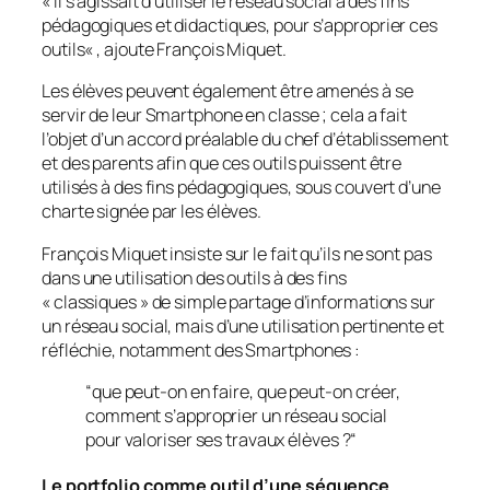
«
Il s’agissait d’utiliser le réseau social à des fins
pédagogiques et didactiques, pour s’approprier ces
outils
« , ajoute François Miquet.
Les élèves peuvent également être amenés à se
servir de leur Smartphone en classe ; cela a fait
l’objet d’un accord préalable du chef d’établissement
et des parents afin que ces outils puissent être
utilisés à des fins pédagogiques, sous couvert d’une
charte signée par les élèves.
François Miquet insiste sur le fait qu’ils ne sont pas
dans une utilisation des outils à des fins
« classiques » de simple partage d’informations sur
un réseau social, mais d’une utilisation pertinente et
réfléchie, notamment des Smartphones :
“
que peut-on en faire, que peut-on créer,
comment s’approprier un réseau social
pour valoriser ses travaux élèves ?“
Le portfolio comme outil d’une séquence