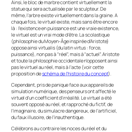
Ainsi, le bloc de marbre contient virtuellement la
statue qui sera actualisée par le sculpteur. De
même, l’arbre existe virtuellement dans la graine. A
chaque fois, le virtuel existe, mais sans être encore
là : l’existence en puissance est une vraie existence,
le virtuel est un vrai mode d’être. La scolastique
(philosophie du Moyen-Âge inspirée d’Aristote)
oppose ainsi
virtualis
(du latin
virtus
: force,
puissance), non pas à “
réel
”, mais à “
actuel
”. Aristote
et toute la philosophie occidentale n’opposent ainsi
pas le virtuel au réel, mais à l’acte (voir cette
proposition de
schéma de l
’histoire du concept
).
Cependant, pris de panique face aux appareils de
simulation numérique, des penseurs ont affecté le
virtuel d’un coefficient d’irréalité. Le virtuel a été
souvent opposé au réel, et rapproché du fictif, de
l’imaginaire, du simulacre dangereux, de l’artificiel,
du faux illusoire, de l’inauthentique.
Célébrons au contraire les noces du réel et du