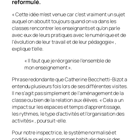
reformulé.
«
Cette idée m’est venue car c’est vraiment un sujet
auquel on aboutit toujours quand on va dans les
classes rencontrer les enseignants et qu’on parle
avec eux de leurs pratiques avec le numérique et de
l’évolution de leur travail et de leur pédagogie
« ,
explique t’elle.
« Il faut que je réorganise l’ensemble de
mon enseignement ».
Phrase redondante que Catherine Becchetti-Bizot a
entendu plusieurs fois lors de ses différentes visites.
Il ne s’agit pas simplement de l’aménagement de la
classe ou bien de la relation aux élèves. «
Cela a un
impact sur les espaces et temps d’apprentissage,
les rythmes, le type d’activités et l’organisation des
activités
« , poursuit-elle.
Pour notre inspectrice, le système normalisé et
codifié auquel nous sommes habitués depuis des