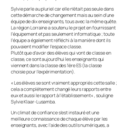
Sylvie parle au pluriel car elle n’était pas seule dans
cette démarche de changement mais au sein d’une
équipe de dix enseignants, tous avec la même quête.
La région Lorraine a soutenu le projet en fournissant
l’équipement et pas seulement informatique ; toute
l’équipe a également réfléchi à la manière dont ils
pouvaient modifier l’espace classe.
Plutôt que d’avoir des élèves qui vont de classe en
classe, ce sont aujourd’hui les enseignants qui
viennent dans la classe des 1ère ES (la classe
choisie pour l’expérimentation).
«
Les élèves se sont vraiment appropriés cette salle ;
cela a complétement changé leurs rapports entre
eux et aussi le rapport à l’établissement
« , souligne
Sylvie Klaar-Lusamba.
Un climat de confiance s’est instauré et une
meilleure connaissance de chaque élève par les
enseignants, avec l’aide des outils numériques, a