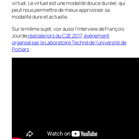
virtuel. Le virtuel est une modalité douce du réel, qui
peut nous permettre de mieux apprivoiser sa
modalité dure et actuelle.
Sur le même sujet, voir aussi l’interview de François
Jourde
réalisée lors du C2E 2017, évènement
organisé par le Laboratoire Techné de l’université de
Poitiers
: