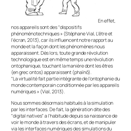
En effet,
nos appareils sont des “
dispositifs
phénoménotechniques
» (Stéphane Vial,
L’être et
l’écran
, 2013), car ils influencent notre rapport au
monde et la façon dont les phénomènes nous
apparaissent. Dès lors, toute grande révolution
technologique est en même temps une révolution
ontophanique, touchant la manière dont les êtres
(en grec
ontos
) apparaissent (
phaïnô
).
“
La virtualité fait partie intégrante de l’ontophanie du
monde contemporain conditionnée par les appareils
numériques
» (Vial, 2013).
Nous sommes désormais habitués à la simulation
par les interfaces. De fait, la génération dite des
“digital natives” a l’habitude depuis sa naissance de
voir le monde à travers des écrans, et de manipuler
via les interfaces numériques des simulations du