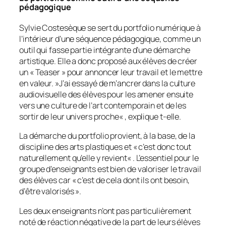
pédagogique
Sylvie Costesèque se sert du portfolio numérique à
l’intérieur d’une séquence pédagogique, comme un
outil qui fasse partie intégrante d’une démarche
artistique. Elle a donc proposé aux élèves de créer
un «
Teaser
» pour annoncer leur travail et le mettre
en valeur. »
J’ai essayé de m’ancrer dans la culture
audiovisuelle des élèves pour les amener ensuite
vers une culture de l’art contemporain et de les
sortir de leur univers proche
« , explique t-elle.
La démarche du portfolio provient, à la base, de la
discipline des arts plastiques et «
c’est donc tout
naturellement qu’elle y revient
« . L’essentiel pour le
groupe d’enseignants est bien de valoriser le travail
des élèves car «
c’est de cela dont ils ont besoin,
d’être valorisés ».
Les deux enseignants n’ont pas particulièrement
noté de réaction négative de la part de leurs élèves