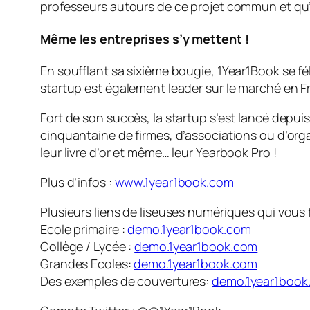
professeurs autours de ce projet commun et qu’ils
Même les entreprises s’y mettent !
En soufflant sa sixième bougie, 1Year1Book se fél
startup est également leader sur le marché en Fr
Fort de son succès, la startup s’est lancé depu
cinquantaine de firmes, d’associations ou d’orga
leur livre d’or et même… leur Yearbook Pro !
Plus d’infos :
www.1year1book.com
Plusieurs liens de liseuses numériques qui vous f
Ecole primaire :
demo.1year1book.com
Collège / Lycée :
demo.1year1book.com
Grandes Ecoles:
demo.1year1book.com
Des exemples de couvertures:
demo.1year1book