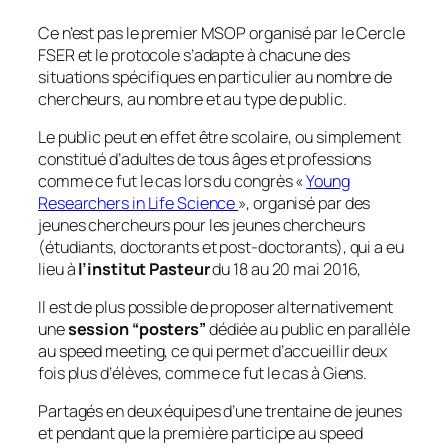
Ce n’est pas le premier MSOP organisé par le Cercle
FSER et le protocole s’adapte à chacune des
situations spécifiques en particulier au nombre de
chercheurs, au nombre et au type de public.
Le public peut en effet être scolaire, ou simplement
constitué d’adultes de tous âges et professions
comme ce fut le cas lors du congrès «
Young
Researchers in Life Science
», organisé par des
jeunes chercheurs pour les jeunes chercheurs
(étudiants, doctorants et post-doctorants), qui a eu
lieu à
l’institut Pasteur
du 18 au 20 mai 2016,
Il est de plus possible de proposer alternativement
une
session “posters”
dédiée au public en parallèle
au speed meeting, ce qui permet d’accueillir deux
fois plus d’élèves, comme ce fut le cas à Giens.
Partagés en deux équipes d’une trentaine de jeunes
et pendant que la première participe au speed