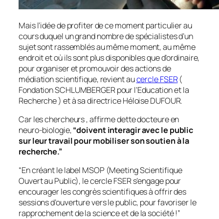
Mais l’idée de profiter de ce moment particulier au
cours duquel un grand nombre de spécialistes d’un
sujet sont rassemblés au même moment, au même
endroit et où ils sont plus disponibles que d’ordinaire,
pour organiser et promouvoir des actions de
médiation scientifique, revient au
cercle FSER
(
Fondation SCHLUMBERGER pour l’Education et la
Recherche ) et à sa directrice Héloise DUFOUR.
Car les chercheurs , affirme dette docteure en
neuro-biologie,
“doivent interagir avec le public
sur leur travail pour mobiliser son soutien à la
recherche.”
“
En créant le label MSOP (Meeting Scientifique
Ouvert au Public), le cercle FSER s’engage pour
encourager les congrès scientifiques à offrir des
sessions d’ouverture vers le public, pour favoriser le
rapprochement de la science et de la société !
”