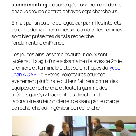
speed meeting
, de sorte qu’en une heure et demie
chaque groupe s’entretient avec sept chercheurs.
En fait par un ou une collègue car parmi les intérêts
de cette démarche on mesure combien les femmes
sont bien présentes dans la recherche
fondamentale en France.
Les jeunes ainsi assemblés autour d’eux sont
lycéens : il s’agit d’une soixantaine d’élèves de 2nde,
première et terminale plutôt scientifiques du
lycée
Jean AICARD
d’Hyères, volontaires pour cet
évènement plutôt rare qui leur fait rencontrer des
équipes de recherche et toute la gamme des
métiers qui s’y rattachent , du directeur de
laboratoire au technicien en passant par le chargé
de recherche ou l’ingénieur de recherche.