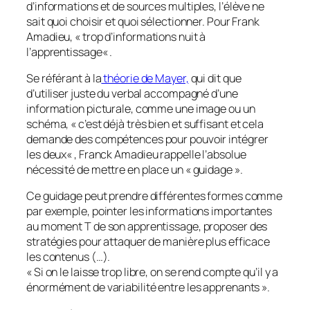
d’informations et de sources multiples, l’élève ne
sait quoi choisir et quoi sélectionner. Pour Frank
Amadieu, «
trop d’informations nuit à
l’apprentissage
« .
Se référant à la
théorie de Mayer,
qui dit que
d’utiliser juste du verbal accompagné d’une
information picturale, comme une image ou un
schéma, «
c’est déjà très bien et suffisant et cela
demande des compétences pour pouvoir intégrer
les deux
« , Franck Amadieu rappelle l’absolue
nécessité de mettre en place un « guidage ».
Ce guidage peut prendre différentes formes comme
par exemple, pointer les informations importantes
au moment T de son apprentissage, proposer des
stratégies pour attaquer de manière plus efficace
les contenus (…).
« Si on le laisse trop libre, on se rend compte qu’il y a
énormément de variabilité entre les apprenants ».