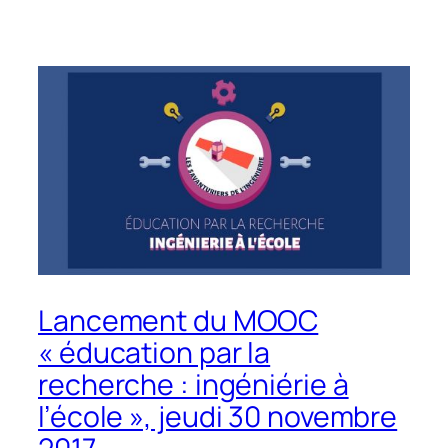
Lancement du MOOC
« éducation par la
recherche : ingéniérie à
l’école », jeudi 30 novembre