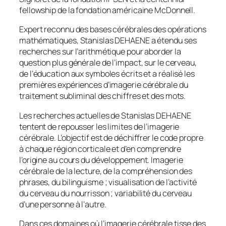
fellowship
de la fondation américaine McDonnell.
Expert reconnu des bases cérébrales des opérations
mathématiques, Stanislas DEHAENE a étendu ses
recherches sur l’arithmétique pour aborder la
question plus générale de l’impact, sur le cerveau,
de l’éducation aux symboles écrits et a réalisé les
premières expériences d’imagerie cérébrale du
traitement subliminal des chiffres et des mots.
Les recherches actuelles de Stanislas DEHAENE
tentent de repousser les limites de l’imagerie
cérébrale. L’objectif est de déchiffrer le code propre
à chaque région corticale et d’en comprendre
l’origine au cours du développement. Imagerie
cérébrale de la lecture, de la compréhension des
phrases, du bilinguisme ; visualisation de l’activité
du cerveau du nourrisson ; variabilité du cerveau
d’une personne à l’autre.
Dans ces domaines où l’imagerie cérébrale tisse des