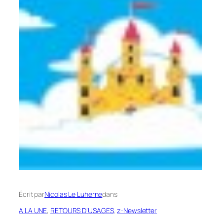
Écrit par
Nicolas Le Luherne
dans
A LA UNE
, 
RETOURS D’USAGES
, 
z-Newsletter