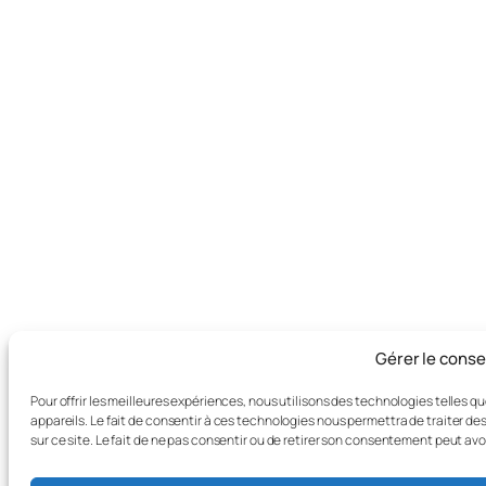
Gérer le cons
Pour offrir les meilleures expériences, nous utilisons des technologies telles 
appareils. Le fait de consentir à ces technologies nous permettra de traiter d
sur ce site. Le fait de ne pas consentir ou de retirer son consentement peut avo