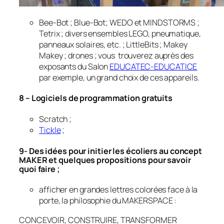
Bee-Bot
;
Blue-Bot
;
WEDO
et
MINDSTORMS
;
Tetrix
; divers ensembles LEGO, pneumatique,
panneaux solaires, etc. ;
LittleBits
;
Makey
Makey
; drones ; vous trouverez auprès des
exposants du Salon
EDUCATEC-EDUCATICE
par exemple, un grand choix de ces appareils.
8 – Logiciels de programmation gratuits
Scratch
;
Tickle
;
9- Des idées pour initier les écoliers au concept
MAKER et quelques propositions pour savoir
quoi faire ;
afficher en grandes lettres colorées face à la
porte, la philosophie du MAKERSPACE :
CONCEVOIR, CONSTRUIRE, TRANSFORMER