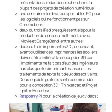
présentations, rédaction, recherche et la
plupart des projets de création numérique ;
une douzaine d’ordinateurs portables PC pour
les logiciels qui ne fonctionnent pas sur
Chromebook
;
deux ou trois
iPad
presqu’essentiels pour la
production de contenu multimédia avec
iMovie
et
GarageBand
, entre autres ;
deux ou trois imprimantes 3D ; cependant,
avant d’utiliser ces imprimantes les écoliers
doivent être initiés à la conception 3D car
l’imprimante ne fait pas d’eux des ingénieurs
pas plus que les imprimantes laser et les
traitements de texte fait d’eux des écrivains.
Deux logiciels gratuits sont recommandés
pour la conception 3D :
Thinkercad
et
Projet
Ignite
d’Autodesk ;
Raspberry Pi
pour la création de jeux vidéos ;