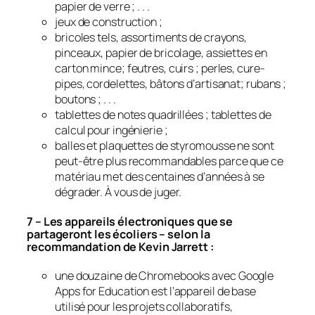
papier de verre ; . . .
jeux de construction ;
bricoles tels, assortiments de crayons,
pinceaux, papier de bricolage, assiettes en
carton mince; feutres, cuirs ; perles, cure-
pipes, cordelettes, bâtons d’artisanat; rubans ;
boutons ; . . .
tablettes de notes quadrillées ; tablettes de
calcul pour ingénierie ;
balles et plaquettes de styromousse ne sont
peut-être plus recommandables parce que ce
matériau met des centaines d’années à se
dégrader. À vous de juger.
7 – Les appareils électroniques que se
partageront les écoliers – selon la
recommandation de Kevin Jarrett :
une douzaine de
Chromebooks
avec
Google
Apps for Education
est l’appareil de base
utilisé pour les projets collaboratifs,