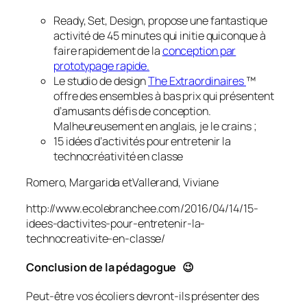
Ready, Set, Design, propose une fantastique
activité de 45 minutes qui initie quiconque à
faire rapidement de la
conception par
prototypage rapide.
Le studio de design
The Extraordinaires
™
offre des ensembles à bas prix qui présentent
d’amusants défis de conception.
Malheureusement en anglais, je le crains ;
15 idées d’activités pour entretenir la
technocréativité en classe
Romero, Margarida etVallerand, Viviane
http://www.ecolebranchee.com/2016/04/14/15-
idees-dactivites-pour-entretenir-la-
technocreativite-en-classe/
Conclusion de la pédagogue 😉
Peut-être vos écoliers devront-ils présenter des