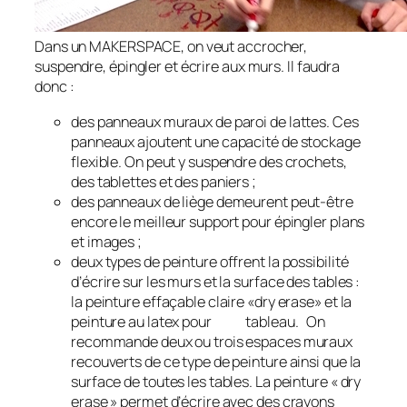
Dans un MAKERSPACE, on veut accrocher,
suspendre, épingler et écrire aux murs. Il faudra
donc :
des panneaux muraux de paroi de lattes. Ces
panneaux ajoutent une capacité de stockage
flexible. On peut y suspendre des crochets,
des tablettes et des paniers ;
des panneaux de liège demeurent peut-être
encore le meilleur support pour épingler plans
et images ;
deux types de peinture offrent la possibilité
d’écrire sur les murs et la surface des tables :
la peinture effaçable claire «dry erase» et la
peinture au latex pour tableau. On
recommande deux ou trois espaces muraux
recouverts de ce type de peinture ainsi que la
surface de toutes les tables. La peinture « dry
erase » permet d’écrire avec des crayons