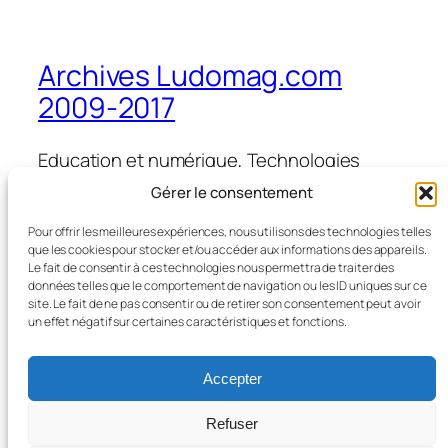
Archives Ludomag.com
2009-2017
Education et numérique, Technologies
d'Apprentissage, e-learning, serious games,
Gérer le consentement
ipad et tablettes numériques en éducation
et formation
Pour offrir les meilleures expériences, nous utilisons des technologies telles
que les cookies pour stocker et/ou accéder aux informations des appareils.
Le fait de consentir à ces technologies nous permettra de traiter des
données telles que le comportement de navigation ou les ID uniques sur ce
site. Le fait de ne pas consentir ou de retirer son consentement peut avoir
Blog
Évènements
un effet négatif sur certaines caractéristiques et fonctions.
À propos
Boutique
FAQ
Compositions
Accepter
Auteurs/autrices
Thèmes
Refuser