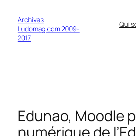
Aller
au
Archives
Qui 
contenu
Ludomag.com 2009-
2017
Edunao, Moodle pa
numérique de l’E