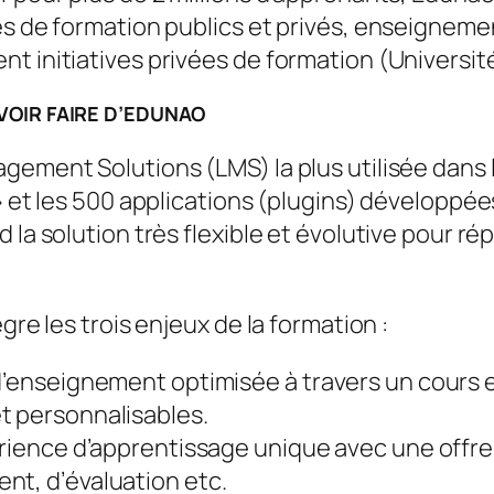
es de formation publics et privés, enseignemen
t initiatives privées de formation (Universit
VOIR FAIRE D’EDUNAO
gement Solutions (LMS) la plus utilisée dans 
 » et les 500 applications (plugins) développ
d la solution très flexible et évolutive pour 
gre les trois enjeux de la formation :
d’enseignement optimisée à travers un cours e
t personnalisables.
rience d’apprentissage unique avec une offre r
nt, d’évaluation etc.