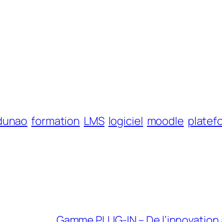
dunao
formation
LMS
logiciel
moodle
platef
Gamme PLUG-IN – De l’innovation 