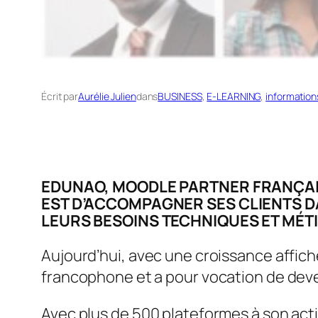
Écrit par
Aurélie Julien
dans
BUSINESS
, 
E-LEARNING
, 
information
EDUNAO, MOODLE PARTNER FRANÇAIS
EST D’ACCOMPAGNER SES CLIENTS D
LEURS BESOINS TECHNIQUES ET M
É
T
Aujourd’hui, avec une croissance affiché
francophone et a pour vocation de deve
Avec plus de 500 plateformes à son actif