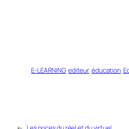
E-LEARNING
editeur
éducation
E
←
Les noces du réel et du virtuel