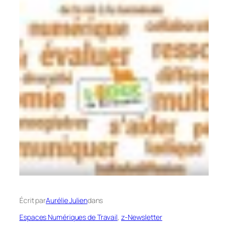
Écrit par
Aurélie Julien
dans
Espaces Numériques de Travail
, 
z-Newsletter