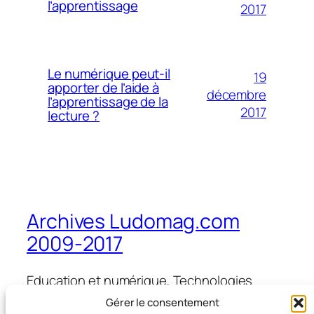
l’apprentissage
2017
Le numérique peut-il
19
apporter de l’aide à
décembre
l’apprentissage de la
2017
lecture ?
Archives Ludomag.com
2009-2017
Education et numérique, Technologies
d'Apprentissage, e-learning, serious games,
Gérer le consentement