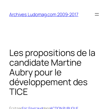
Aller
au
Archives Ludomag.com 2009-2017
contenu
Les propositions de la
candidate Martine
Aubry pour le
développement des
TICE
Écrit par
Eric Fourcaud
dans
ACTION PUBLIQUE