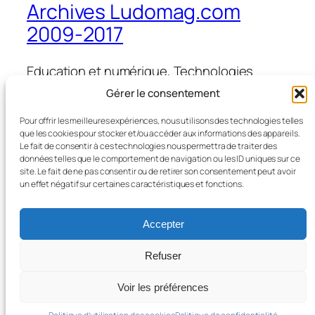
Archives Ludomag.com
2009-2017
Education et numérique, Technologies
d'Apprentissage, e-learning, serious games,
Gérer le consentement
ipad et tablettes numériques en éducation
et formation
Pour offrir les meilleures expériences, nous utilisons des technologies telles
que les cookies pour stocker et/ou accéder aux informations des appareils.
Le fait de consentir à ces technologies nous permettra de traiter des
données telles que le comportement de navigation ou les ID uniques sur ce
site. Le fait de ne pas consentir ou de retirer son consentement peut avoir
Blog
Évènements
un effet négatif sur certaines caractéristiques et fonctions.
À propos
Boutique
FAQ
Compositions
Accepter
Auteurs/autrices
Thèmes
Refuser
Voir les préférences
Twenty Twenty-Five
Conçu avec
WordPress