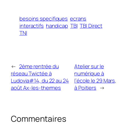
besoins specifiques
ecrans
interactifs
handicap
TBI
TBI Direct
TNI
←
2ème rentrée du
Atelier sur le
réseau Twictée à
numérique à
Ludovia#14, du 22 au 24
l’école le 29 Mars,
août Ax-les-thermes
à Poitiers
→
Commentaires