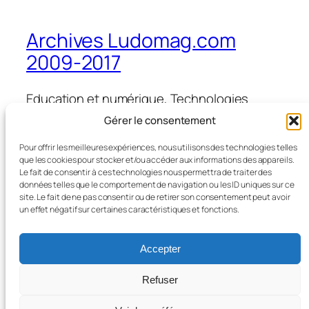
Archives Ludomag.com
2009-2017
Education et numérique, Technologies
d'Apprentissage, e-learning, serious games,
Gérer le consentement
ipad et tablettes numériques en éducation
et formation
Pour offrir les meilleures expériences, nous utilisons des technologies telles
que les cookies pour stocker et/ou accéder aux informations des appareils.
Le fait de consentir à ces technologies nous permettra de traiter des
données telles que le comportement de navigation ou les ID uniques sur ce
site. Le fait de ne pas consentir ou de retirer son consentement peut avoir
Blog
Évènements
un effet négatif sur certaines caractéristiques et fonctions.
À propos
Boutique
FAQ
Compositions
Accepter
Auteurs/autrices
Thèmes
Refuser