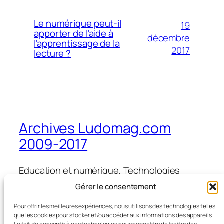
Le numérique peut-il
19
apporter de l’aide à
décembre
l’apprentissage de la
2017
lecture ?
Archives Ludomag.com
2009-2017
Education et numérique, Technologies
d'Apprentissage, e-learning, serious games,
Gérer le consentement
ipad et tablettes numériques en éducation
et formation
Pour offrir les meilleures expériences, nous utilisons des technologies telles
que les cookies pour stocker et/ou accéder aux informations des appareils.