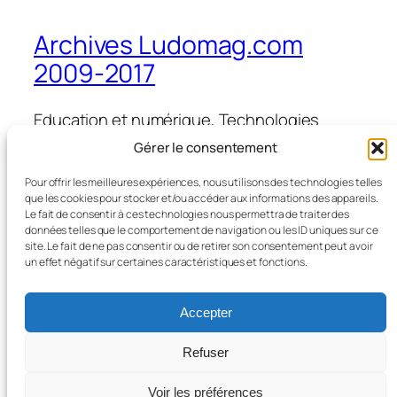
Archives Ludomag.com
2009-2017
Education et numérique, Technologies
d'Apprentissage, e-learning, serious games,
Gérer le consentement
ipad et tablettes numériques en éducation
et formation
Pour offrir les meilleures expériences, nous utilisons des technologies telles
que les cookies pour stocker et/ou accéder aux informations des appareils.
Le fait de consentir à ces technologies nous permettra de traiter des
données telles que le comportement de navigation ou les ID uniques sur ce
site. Le fait de ne pas consentir ou de retirer son consentement peut avoir
Blog
Évènements
un effet négatif sur certaines caractéristiques et fonctions.
À propos
Boutique
FAQ
Compositions
Accepter
Auteurs/autrices
Thèmes
Refuser
Voir les préférences
Twenty Twenty-Five
Conçu avec
WordPress