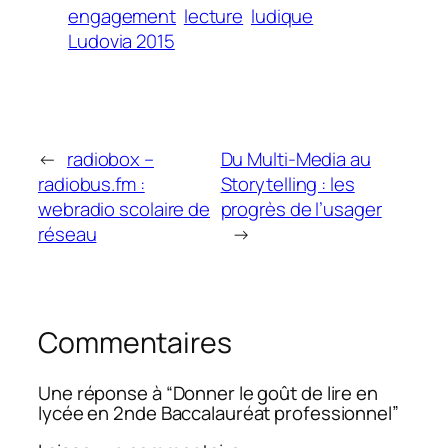
engagement
lecture
ludique
Ludovia 2015
←
radiobox –
Du Multi-Media au
radiobus.fm :
Storytelling : les
webradio scolaire de
progrès de l’usager
réseau
→
Commentaires
Une réponse à “Donner le goût de lire en
lycée en 2nde Baccalauréat professionnel”