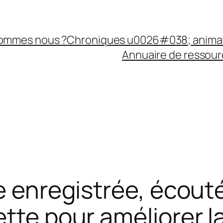
sommes nous ?
Chroniques u0026#038; anima
Annuaire de ressourc
ée enregistrée, écou
ette pour améliorer 