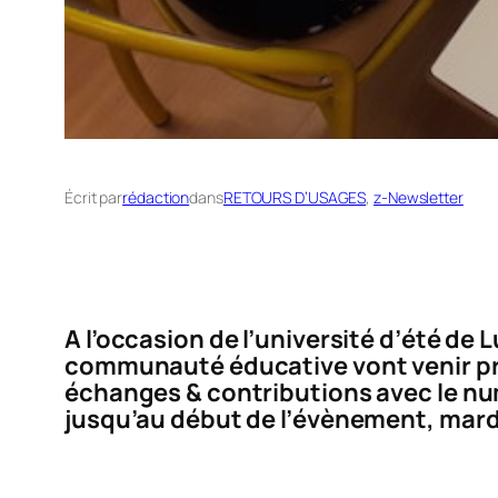
Écrit par
rédaction
dans
RETOURS D’USAGES
, 
z-Newsletter
A l’occasion de l’université d’été d
communauté éducative vont venir pré
échanges & contributions avec le nu
jusqu’au début de l’évènement, mard