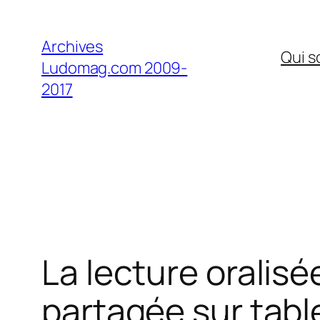
Aller
au
Archives
Qui 
contenu
Ludomag.com 2009-
2017
La lecture oralis
partagée sur tabl