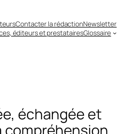
teurs
Contacter la rédaction
Newsletter
es, éditeurs et prestataires
Glossaire
tée, échangée et
la compréhension