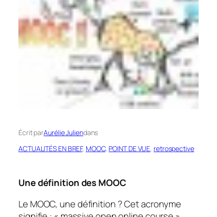
Écrit par
Aurélie Julien
dans
ACTUALITÉS EN BREF
, 
MOOC
, 
POINT DE VUE
, 
retrospective
Une définition des MOOC
Le MOOC, une définition ? Cet acronyme
signifie : «
massive open online course
»