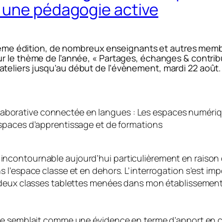
 une pédagogie active
, 14ème édition, de nombreux enseignants et autres me
ur le thème de l’année, « Partages, échanges & contri
teliers jusqu’au début de l’évènement, mardi 22 août.
laborative connectée en langues : Les espaces numéri
: Espaces d’apprentissage et de formations
contournable aujourd’hui particulièrement en raison d
l’espace classe et en dehors. L’interrogation s’est impo
 deux classes tablettes menées dans mon établissement,
me semblait comme une évidence en terme d’apport en co