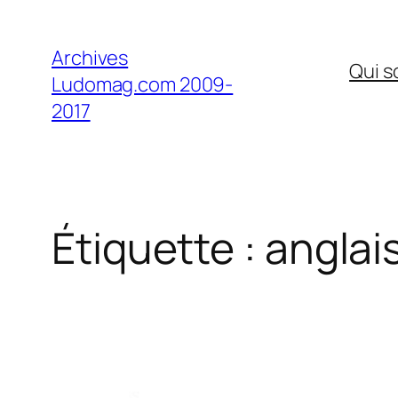
Aller
au
Archives
Qui 
contenu
Ludomag.com 2009-
2017
Étiquette :
anglai