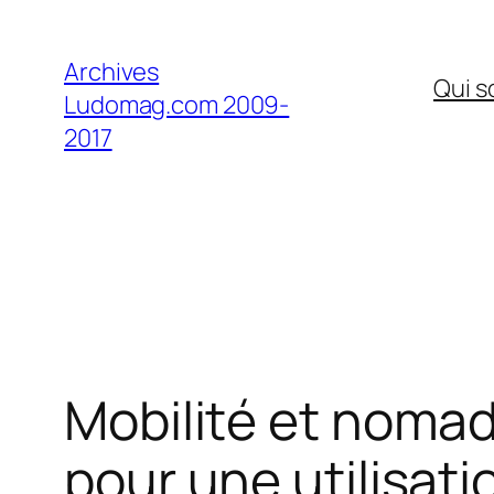
Aller
au
Archives
Qui 
contenu
Ludomag.com 2009-
2017
Mobilité et nomadi
pour une utilisati