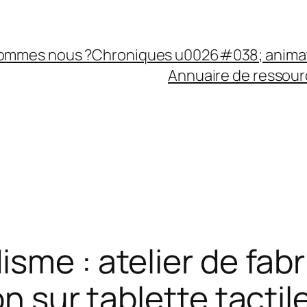
sommes nous ?
Chroniques u0026#038; anima
Annuaire de ressourc
sme : atelier de fab
on sur tablette tactil