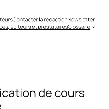
teurs
Contacter la rédaction
Newsletter
es, éditeurs et prestataires
Glossaire
rication de cours
e