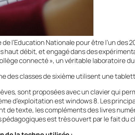
e de l’Education Nationale pour être l’un des 20
 très haut débit, et engagé dans des expérime
ollège connecté
», un véritable laboratoire d
’une des classes de sixième utilisent une table
lèves, sont proposées avec un clavier qui perm
e d’exploitation est windows 8. Les principaux
ent de texte, les compléments des livres numé
ils pédagogiques est très ouvert par le fait du
de la techno utilisée :