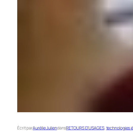
Écrit par
Aurélie Julien
dans
RETOURS D’USAGES
, 
technologies 