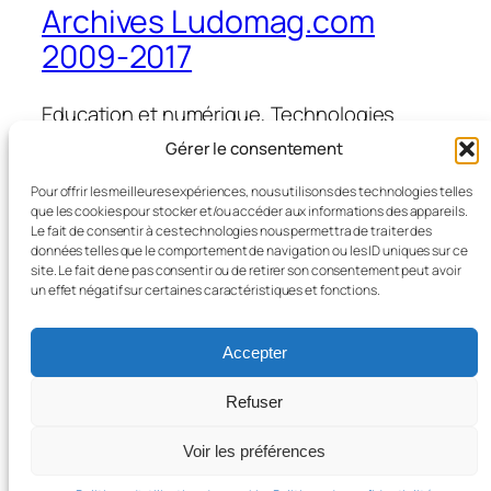
Archives Ludomag.com
2009-2017
Education et numérique, Technologies
d'Apprentissage, e-learning, serious games,
Gérer le consentement
ipad et tablettes numériques en éducation
et formation
Pour offrir les meilleures expériences, nous utilisons des technologies telles
que les cookies pour stocker et/ou accéder aux informations des appareils.
Le fait de consentir à ces technologies nous permettra de traiter des
données telles que le comportement de navigation ou les ID uniques sur ce
site. Le fait de ne pas consentir ou de retirer son consentement peut avoir
Blog
Évènements
un effet négatif sur certaines caractéristiques et fonctions.
À propos
Boutique
FAQ
Compositions
Accepter
Auteurs/autrices
Thèmes
Refuser
Voir les préférences
Twenty Twenty-Five
Conçu avec
WordPress