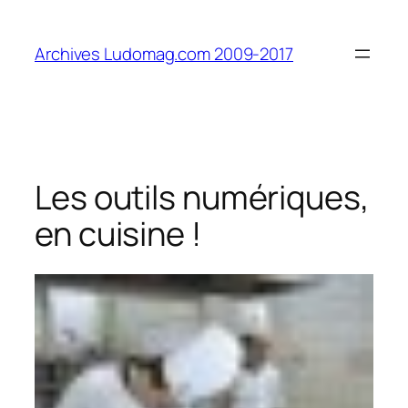
Aller
au
Archives Ludomag.com 2009-2017
contenu
Les outils numériques,
en cuisine !