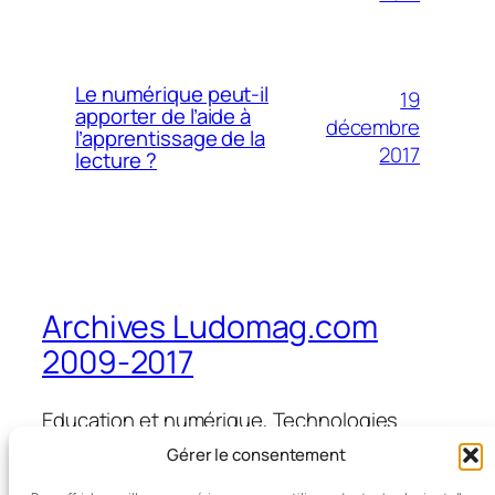
Le numérique peut-il
19
apporter de l’aide à
décembre
l’apprentissage de la
2017
lecture ?
Archives Ludomag.com
2009-2017
Education et numérique, Technologies
d'Apprentissage, e-learning, serious games,
Gérer le consentement
ipad et tablettes numériques en éducation