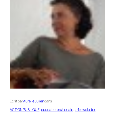
Écrit par
Aurélie Julien
dans
ACTION PUBLIQUE
, 
éducation nationale
, 
z-Newsletter