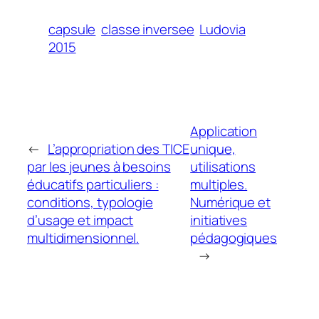
capsule
classe inversee
Ludovia
2015
Application
←
L’appropriation des TICE
unique,
par les jeunes à besoins
utilisations
éducatifs particuliers :
multiples.
conditions, typologie
Numérique et
d’usage et impact
initiatives
multidimensionnel.
pédagogiques
→