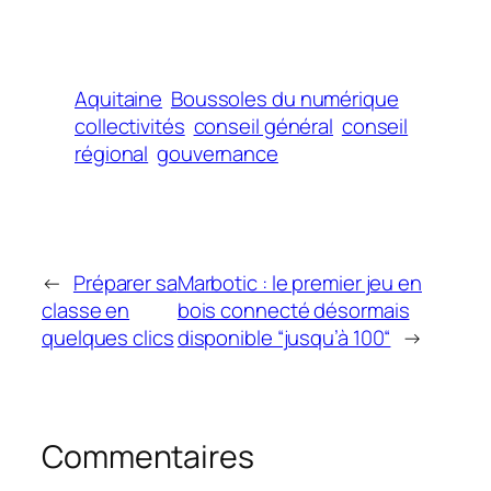
Aquitaine
Boussoles du numérique
collectivités
conseil général
conseil
régional
gouvernance
←
Préparer sa
Marbotic : le premier jeu en
classe en
bois connecté désormais
quelques clics
disponible “jusqu’à 100“
→
Commentaires