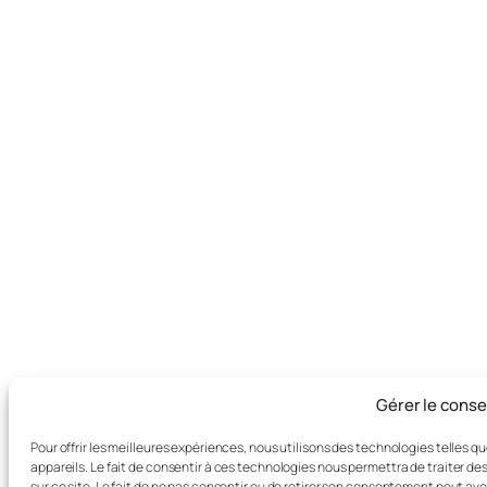
Gérer le cons
Pour offrir les meilleures expériences, nous utilisons des technologies telles 
appareils. Le fait de consentir à ces technologies nous permettra de traiter d
sur ce site. Le fait de ne pas consentir ou de retirer son consentement peut avo