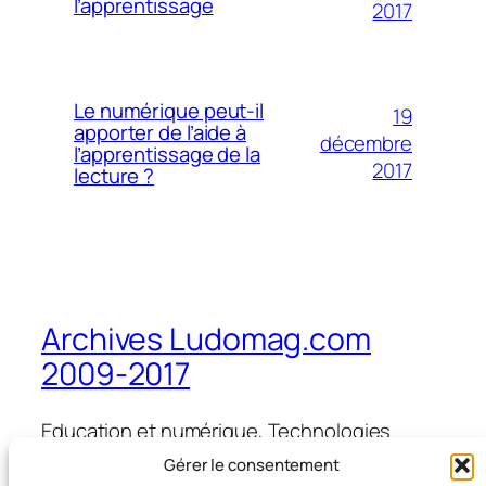
l’apprentissage
2017
Le numérique peut-il
19
apporter de l’aide à
décembre
l’apprentissage de la
2017
lecture ?
Archives Ludomag.com
2009-2017
Education et numérique, Technologies
d'Apprentissage, e-learning, serious games,
Gérer le consentement
ipad et tablettes numériques en éducation