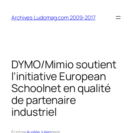
Aller
au
Archives Ludomag.com 2009-2017
contenu
DYMO/Mimio soutient
l’initiative European
Schoolnet en qualité
de partenaire
industriel
Écrit par
Aurélie Julien
dans