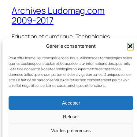
Archives Ludomag.com
2009-2017
Education et numérique, Technologies
d'Apprentissage, e-learning, serious games,
Gérer le consentement
ipad et tablettes numériques en éducation
et formation
Pour offrir les meilleures expériences, nous utilisons des technologies telles
que les cookies pour stocker et/ou accéder aux informations des appareils.
Le fait de consentir à ces technologies nous permettra de traiter des
données telles que le comportement de navigation ou les ID uniques sur ce
site. Le fait de ne pas consentir ou de retirer son consentement peut avoir
Blog
Évènements
un effet négatif sur certaines caractéristiques et fonctions.
À propos
Boutique
FAQ
Compositions
Accepter
Auteurs/autrices
Thèmes
Refuser
Voir les préférences
Twenty Twenty-Five
Conçu avec
WordPress