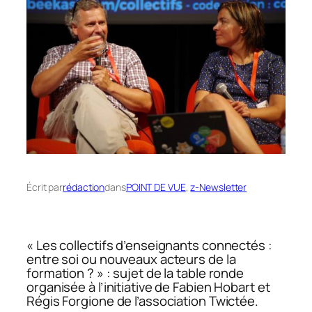
Écrit par
rédaction
dans
POINT DE VUE
, 
z-Newsletter
« Les​ ​collectifs​ ​d’enseignants​ ​connectés​ ​:​ ​
entre​ ​soi​ ​ou​ ​nouveaux acteurs​ ​de​ ​la​ ​
formation​ ​? » : sujet de la table ronde
organisée à l’initiative de Fabien Hobart et
Régis Forgione de l’association Twictée.