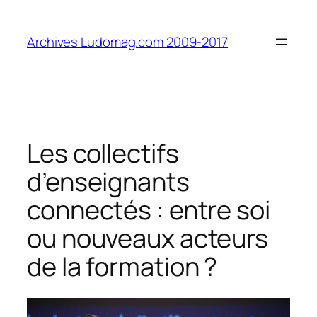
Aller
au
Archives Ludomag.com 2009-2017
contenu
Les​ ​collectifs​ ​
d’enseignants​ ​
connectés​ ​:​ ​entre​ ​soi​ ​
ou​ ​nouveaux acteurs​ ​
de​ ​la​ ​formation​ ​?