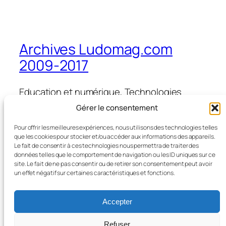
Archives Ludomag.com
2009-2017
Education et numérique, Technologies
d'Apprentissage, e-learning, serious games,
Gérer le consentement
ipad et tablettes numériques en éducation
et formation
Pour offrir les meilleures expériences, nous utilisons des technologies telles
que les cookies pour stocker et/ou accéder aux informations des appareils.
Le fait de consentir à ces technologies nous permettra de traiter des
données telles que le comportement de navigation ou les ID uniques sur ce
site. Le fait de ne pas consentir ou de retirer son consentement peut avoir
Blog
Évènements
un effet négatif sur certaines caractéristiques et fonctions.
À propos
Boutique
FAQ
Compositions
Accepter
Auteurs/autrices
Thèmes
Refuser