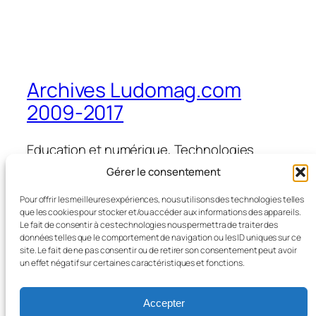
Archives Ludomag.com
2009-2017
Education et numérique, Technologies
d'Apprentissage, e-learning, serious games,
Gérer le consentement
ipad et tablettes numériques en éducation
et formation
Pour offrir les meilleures expériences, nous utilisons des technologies telles
que les cookies pour stocker et/ou accéder aux informations des appareils.
Le fait de consentir à ces technologies nous permettra de traiter des
données telles que le comportement de navigation ou les ID uniques sur ce
site. Le fait de ne pas consentir ou de retirer son consentement peut avoir
Blog
Évènements
un effet négatif sur certaines caractéristiques et fonctions.
À propos
Boutique
FAQ
Compositions
Accepter
Auteurs/autrices
Thèmes