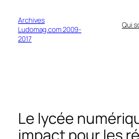
Aller
au
Archives
Qui 
contenu
Ludomag.com 2009-
2017
Le lycée numériqu
impact pour les r