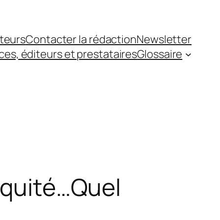
teurs
Contacter la rédaction
Newsletter
es, éditeurs et prestataires
Glossaire
biquité…Quel