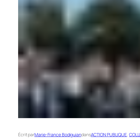
Écrit par
Marie-France Bodiguian
dans
ACTION PUBLIQUE
, 
COLL