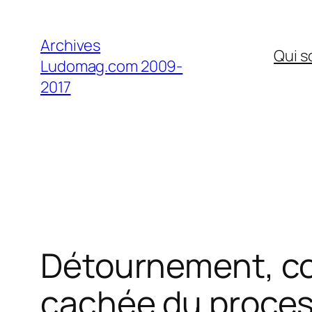
Aller
au
Archives
Qui 
contenu
Ludomag.com 2009-
2017
Détournement, c
cachée du proces