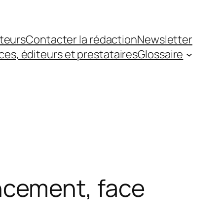
teurs
Contacter la rédaction
Newsletter
es, éditeurs et prestataires
Glossaire
cement, face