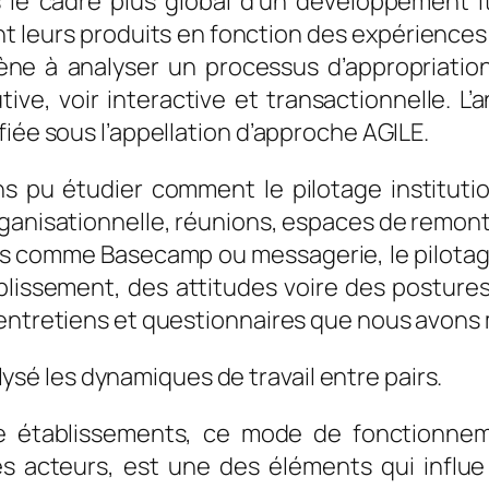
le cadre plus global d’un développement it
 leurs produits en fonction des expériences u
mène à analyser un processus d’appropriatio
tive, voir interactive et transactionnelle.
fiée sous l’appellation d’approche AGILE.
pu étudier comment le pilotage institutionne
organisationnelle, réunions, espaces de remon
 comme Basecamp ou messagerie, le pilotage i
blissement, des attitudes voire des postures
 entretiens et questionnaires que nous avons
ysé les dynamiques de travail entre pairs.
re établissements, ce mode de fonctionne
es acteurs, est une des éléments qui influ