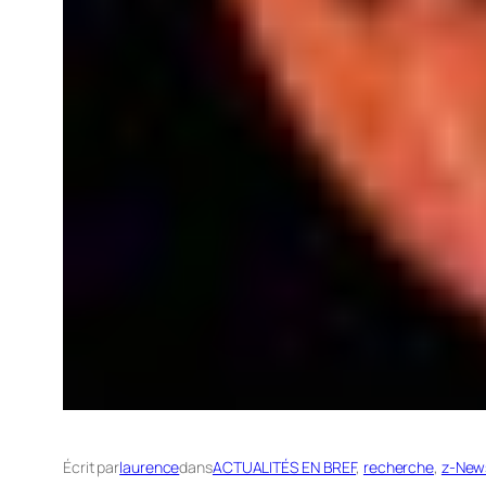
Écrit par
laurence
dans
ACTUALITÉS EN BREF
, 
recherche
, 
z-News