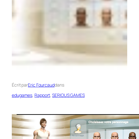
Écrit par
Eric Fourcaud
dans
edugames
, 
Rapport
, 
SERIOUS GAMES