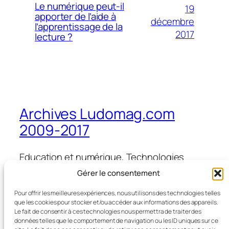
Le numérique peut-il
19
apporter de l’aide à
décembre
l’apprentissage de la
2017
lecture ?
Archives Ludomag.com
2009-2017
Education et numérique, Technologies
d'Apprentissage, e-learning, serious games,
Gérer le consentement
ipad et tablettes numériques en éducation
et formation
Pour offrir les meilleures expériences, nous utilisons des technologies telles
que les cookies pour stocker et/ou accéder aux informations des appareils.
Le fait de consentir à ces technologies nous permettra de traiter des
données telles que le comportement de navigation ou les ID uniques sur ce