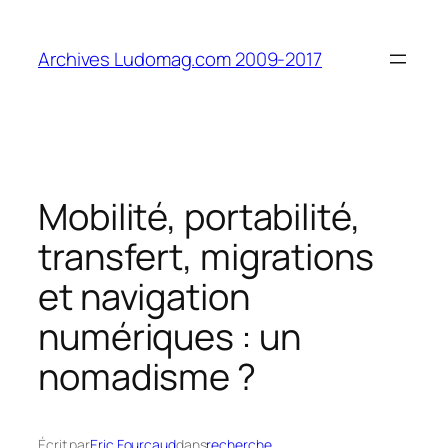
Aller
au
Archives Ludomag.com 2009-2017
contenu
Mobilité, portabilité,
transfert, migrations
et navigation
numériques : un
nomadisme ?
Écrit par
Eric Fourcaud
dans
recherche