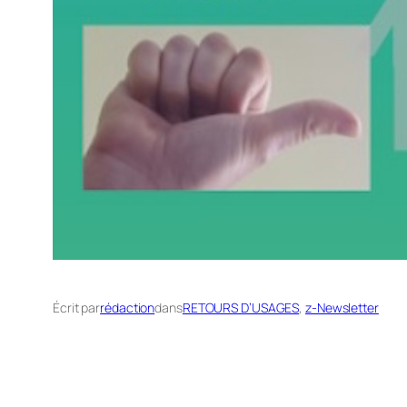
Écrit par
rédaction
dans
RETOURS D’USAGES
, 
z-Newsletter