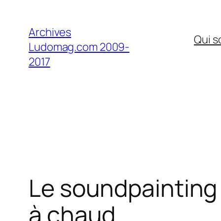
Aller
au
Archives
Qui 
contenu
Ludomag.com 2009-
2017
Le soundpainting 
à chaud