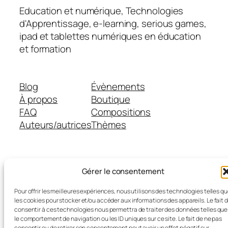
Education et numérique, Technologies
d'Apprentissage, e-learning, serious games,
ipad et tablettes numériques en éducation
et formation
Blog
Évènements
À propos
Boutique
FAQ
Compositions
Auteurs/autrices
Thèmes
Twenty Twenty-Five
Conçu avec
WordPress
Gérer le consentement
Pour offrir les meilleures expériences, nous utilisons des technologies telles q
les cookies pour stocker et/ou accéder aux informations des appareils. Le fait 
consentir à ces technologies nous permettra de traiter des données telles que
le comportement de navigation ou les ID uniques sur ce site. Le fait de ne pas
consentir ou de retirer son consentement peut avoir un effet négatif sur