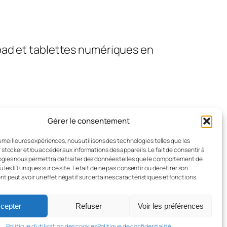
pad et tablettes numériques en
Gérer le consentement
es meilleures expériences, nous utilisons des technologies telles que les
 stocker et/ou accéder aux informations des appareils. Le fait de consentir à
gies nous permettra de traiter des données telles que le comportement de
 les ID uniques sur ce site. Le fait de ne pas consentir ou de retirer son
 peut avoir un effet négatif sur certaines caractéristiques et fonctions.
Conçu avec
WordPress
cepter
Refuser
Voir les préférences
Politique d’utilisation des cookies
Politique de confidentialité