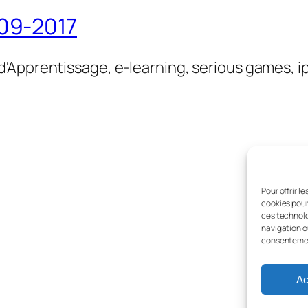
09-2017
'Apprentissage, e-learning, serious games, i
Pour offrir l
cookies pour
ces technolo
navigation ou
consentement
Ac