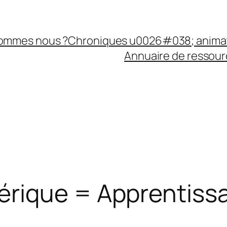
sommes nous ?
Chroniques u0026#038; anima
Annuaire de ressourc
rique = Apprentissa