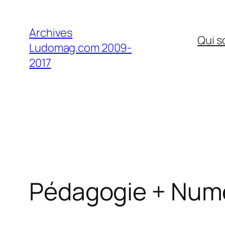
Aller
au
Archives
Qui 
contenu
Ludomag.com 2009-
2017
Pédagogie + Numé