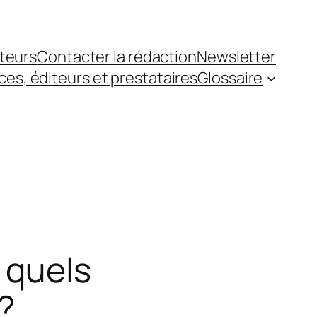
teurs
Contacter la rédaction
Newsletter
es, éditeurs et prestataires
Glossaire
 quels
?