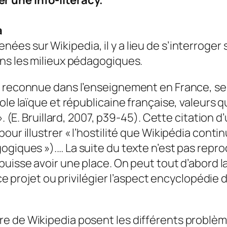
 une info-literacy.
a
s sur Wikipedia, il y a lieu de s’interroger s
ans les milieux pédagogiques.
 reconnue dans l’enseignement en France, ses
ole laïque et républicaine française, valeurs q
. (E. Bruillard, 2007, p39-45). Cette citation d
our illustrer
« l’hostilité que Wikipédia conti
gogiques »
).… La suite du texte n’est pas repr
puisse avoir une place. On peut tout d’abord l
 ce projet ou privilégier l’aspect encyclopéd
e de Wikipedia posent les différents problèm