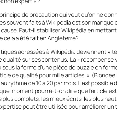
« non expert » ?
 principe de précaution qui veut qu’on ne do
s souvent faits à Wikipédia est son manque de 
n cause. Faut-il stabiliser Wikipédia en mettan
 cela a été fait en Angleterre?
critiques adressées à Wikipédia deviennent vite
 qualité sur ses contenus. La « récompense vir
go sous la forme d’une pièce de puzzle en form
ticle de qualité pour mille articles. » (Blondee
au rythme de 10 à 20 par mois. Il est possible
 quel moment pourra-t-on dire que l’article est
 plus complets, les mieux écrits, les plus neutr
expertise peut être utilisée pour améliorer un 