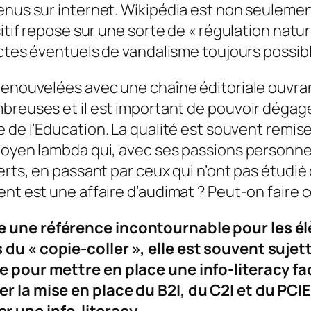
enus sur internet. Wikipédia est non seulement
itif repose sur une sorte de « régulation natur
 actes éventuels de vandalisme toujours possib
enouvelées avec une chaîne éditoriale ouvrant 
reuses et il est important de pouvoir dégager
e de l’Education
. La qualité est souvent remise
itoyen lambda qui, avec ses passions personne
perts, en passant par ceux qui n’ont pas étud
ent est une affaire d’audimat ? Peut-on faire 
 une référence incontournable pour les élè
u « copie-coller », elle est souvent sujett
le pour mettre en place une info-literacy 
er la mise en place du B2I, du C2I et du P