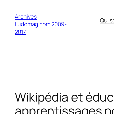
Aller
au
Archives
Qui 
contenu
Ludomag.com 2009-
2017
Wikipédia et éduc
apprentissages po