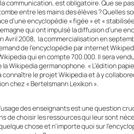
 la communication, est obligatoire. Que se pas
 tombe entre les mains des élèves ? Quelles so
place d’une encyclopédie « figée » et « stabilis
lemagne qui ont impulsé la diffusion d’une enc
 Avril 2008, la commercialisation en septemb
lemand de l’encyclopédie par internet Wikiped
ikipedia qui en compte 700.000. Il sera vendu
gère la Wikipedia germanophone. « L’édition pa
à connaître le projet Wikipedia et à y collabo
ion chez « Bertelsmann Lexikon ».
’usage des enseignants est une question crucia
 de choisir les ressources qui leur sont néces
uelque chose et n’importe quoi sur l’encyclopé