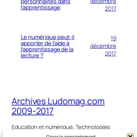
décembre
personnalités dans
l’apprentissage
2017
Le numérique peut-il
19
apporter de l’aide à
décembre
l’apprentissage de la
2017
lecture ?
Archives Ludomag.com
2009-2017
Education et numérique, Technologies
d'Apprentissage, e-learning, serious games,
Gérer le consentement