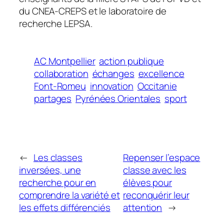
du CNEA-CREPS et le laboratoire de
recherche LEPSA.
AC Montpellier
action publique
collaboration
échanges
excellence
Font-Romeu
innovation
Occitanie
partages
Pyrénées Orientales
sport
←
Les classes
Repenser l’espace
inversées, une
classe avec les
recherche pour en
élèves pour
comprendre la variété et
reconquérir leur
les effets différenciés
attention
→