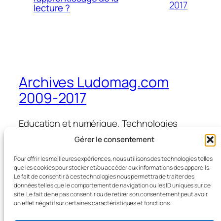
2017
lecture ?
Archives Ludomag.com
2009-2017
Education et numérique, Technologies
d'Apprentissage, e-learning, serious games,
Gérer le consentement
ipad et tablettes numériques en éducation
et formation
Pour offrir les meilleures expériences, nous utilisons des technologies telles
que les cookies pour stocker et/ou accéder aux informations des appareils.
Le fait de consentir à ces technologies nous permettra de traiter des
données telles que le comportement de navigation ou les ID uniques sur ce
site. Le fait de ne pas consentir ou de retirer son consentement peut avoir
Blog
Évènements
un effet négatif sur certaines caractéristiques et fonctions.
À propos
Boutique