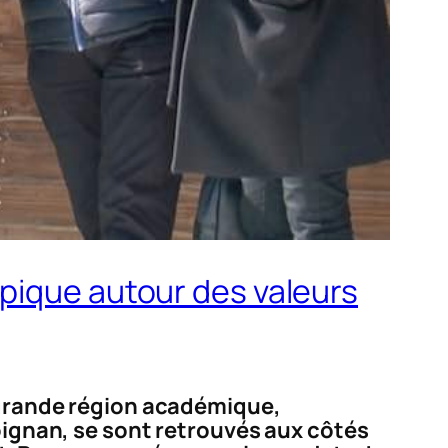
pique autour des valeurs
a grande région académique,
rpignan, se sont retrouvés aux côtés