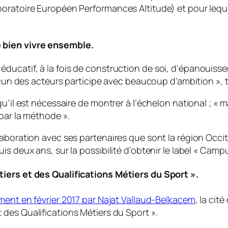
oratoire Européen Performances Altitude) et pour leque
 bien vivre ensemble.
s éducatif, à la fois de construction de soi, d’épanouis
n des acteurs participe avec beaucoup d’ambition », ti
u’il est nécessaire de montrer à l’échelon national ; «
ma
t par la méthode
».
boration avec ses partenaires que sont la région Occitan
s deux ans, sur la possibilité d’obtenir le label «
Campus
iers et des Qualifications Métiers du Sport ».
ment en février 2017 par Najat Vallaud-Belkacem
, la cit
 des Qualifications Métiers du Sport
».