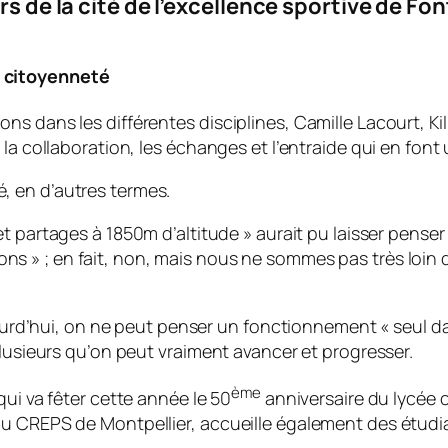
urs de la cité de l’excellence sportive de 
e citoyenneté
s dans les différentes disciplines, Camille Lacourt, Kil
la collaboration, les échanges et l’entraide qui en font 
é, en d’autres termes.
t partages à 1850m d’altitude
» aurait pu laisser pense
ions
» ; en fait, non, mais nous ne sommes pas très loi
ujourd’hui, on ne peut penser un fonctionnement «
seul d
plusieurs qu’on peut vraiment avancer et progresser.
ème
qui va fêter cette année le 50
anniversaire du lycée c
du CREPS de Montpellier, accueille également des étu