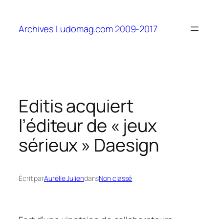
Aller
au
Archives Ludomag.com 2009-2017
contenu
Editis acquiert
l’éditeur de « jeux
sérieux » Daesign
Écrit par
Aurélie Julien
dans
Non classé