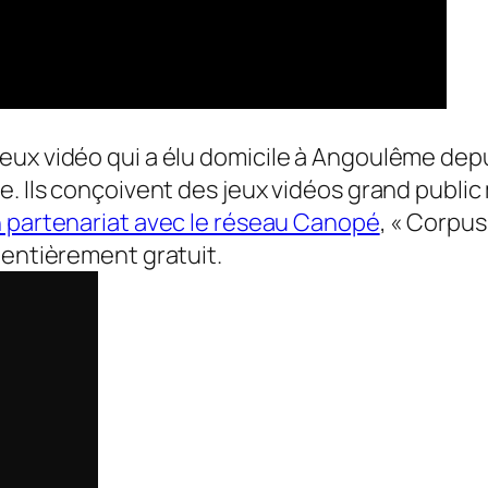
x vidéo qui a élu domicile à Angoulême depuis 
e. Ils conçoivent des jeux vidéos grand publi
 partenariat avec le réseau Canopé
, «
Corpus
 entièrement gratuit.