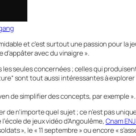
gang
ormidable et c’est surtout une passion pour l
ile d’appâter avec du vinaigre
».
s les seules concernées ; celles qui produisen
ture
“ sont tout aussi intéressantes à explore
yen de simplifier des concepts, par exemple
».
er de n’importe quel sujet ; ce n’est pas uni
 l’école de jeux vidéo d’Angoulême,
Cnam ENJ
soldats
», le «
11 septembre
» ou encore «
s’ass