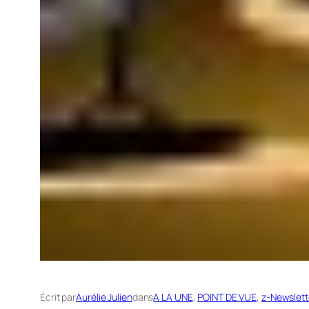
Écrit par
Aurélie Julien
dans
A LA UNE
, 
POINT DE VUE
, 
z-Newslett