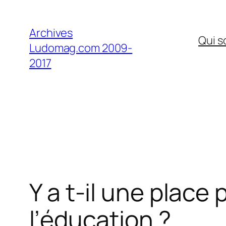
Aller
au
Archives
Qui 
contenu
Ludomag.com 2009-
2017
Y a t-il une place 
l’éducation ?