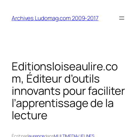
Aller
au
Archives Ludomag.com 2009-2017
contenu
Editionsloiseaulire.co
m, Éditeur d’outils
innovants pour faciliter
l’apprentissage de la
lecture
Écrit par
laurence
dans
MULTIMEDIA/JEUNES