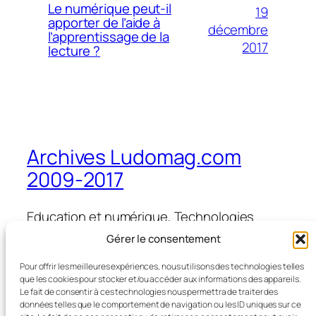
Le numérique peut-il
19
apporter de l’aide à
décembre
l’apprentissage de la
2017
lecture ?
Archives Ludomag.com
2009-2017
Education et numérique, Technologies
d'Apprentissage, e-learning, serious games,
Gérer le consentement
ipad et tablettes numériques en éducation
et formation
Pour offrir les meilleures expériences, nous utilisons des technologies telles
que les cookies pour stocker et/ou accéder aux informations des appareils.
Le fait de consentir à ces technologies nous permettra de traiter des
données telles que le comportement de navigation ou les ID uniques sur ce