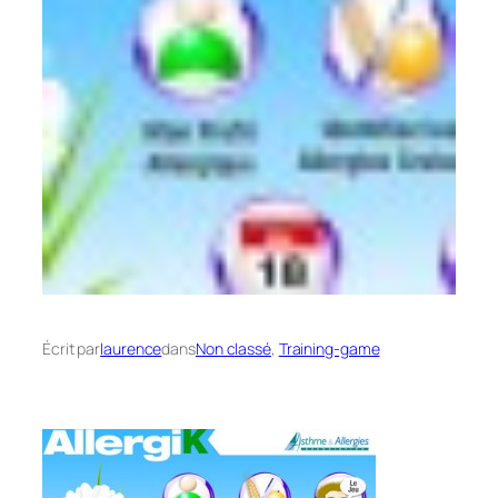
Écrit par
laurence
dans
Non classé
, 
Training-game