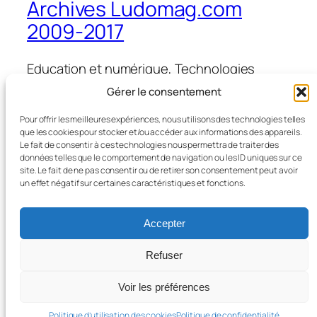
Archives Ludomag.com
2009-2017
Education et numérique, Technologies
d'Apprentissage, e-learning, serious games,
Gérer le consentement
ipad et tablettes numériques en éducation
et formation
Pour offrir les meilleures expériences, nous utilisons des technologies telles
que les cookies pour stocker et/ou accéder aux informations des appareils.
Le fait de consentir à ces technologies nous permettra de traiter des
données telles que le comportement de navigation ou les ID uniques sur ce
site. Le fait de ne pas consentir ou de retirer son consentement peut avoir
Blog
Évènements
un effet négatif sur certaines caractéristiques et fonctions.
À propos
Boutique
FAQ
Compositions
Accepter
Auteurs/autrices
Thèmes
Refuser
Voir les préférences
Twenty Twenty-Five
Conçu avec
WordPress
Politique d’utilisation des cookies
Politique de confidentialité