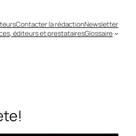
teurs
Contacter la rédaction
Newsletter
es, éditeurs et prestataires
Glossaire
ète!