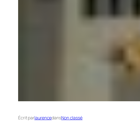
Écrit par
laurence
dans
Non classé