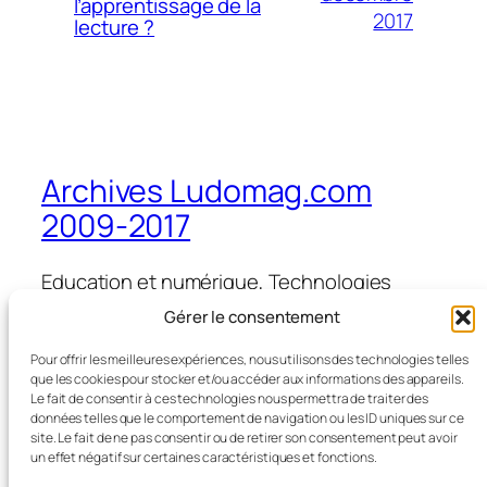
l’apprentissage de la
2017
lecture ?
Archives Ludomag.com
2009-2017
Education et numérique, Technologies
d'Apprentissage, e-learning, serious games,
Gérer le consentement
ipad et tablettes numériques en éducation
et formation
Pour offrir les meilleures expériences, nous utilisons des technologies telles
que les cookies pour stocker et/ou accéder aux informations des appareils.
Le fait de consentir à ces technologies nous permettra de traiter des
données telles que le comportement de navigation ou les ID uniques sur ce
site. Le fait de ne pas consentir ou de retirer son consentement peut avoir
Blog
Évènements
un effet négatif sur certaines caractéristiques et fonctions.
À propos
Boutique