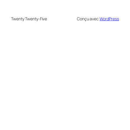
Twenty Twenty-Five
Conçu avec
WordPress