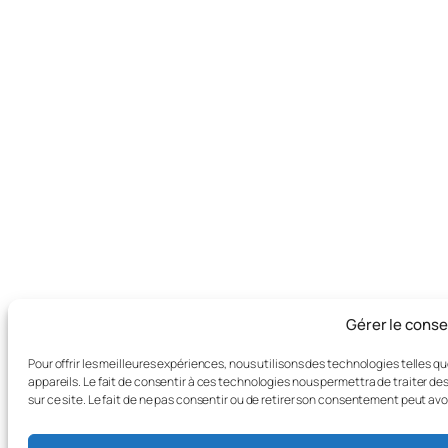
Gérer le cons
Pour offrir les meilleures expériences, nous utilisons des technologies telles 
appareils. Le fait de consentir à ces technologies nous permettra de traiter d
sur ce site. Le fait de ne pas consentir ou de retirer son consentement peut avo