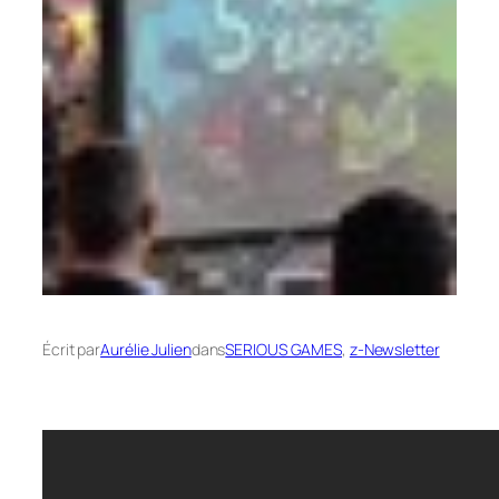
Écrit par
Aurélie Julien
dans
SERIOUS GAMES
, 
z-Newsletter